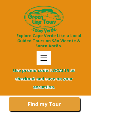
Explore Cape Verde Like a Local
Guided Tours on São Vicente &
Santo Antão.
Use promo code: LOCAL15 at
checkout and save on your
excursion.
Find my Tour