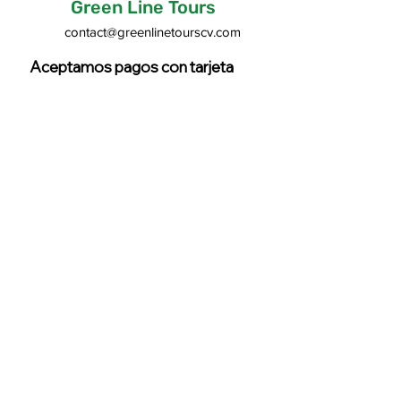
Green Line Tours
contact@greenlinetourscv.com
Aceptamos pagos con tarjeta
Cancellation Policy

* Cancellation less than 24 hours 
before departure or no-show → 100% 
fee

*Non-recoverable costs may be applied
greenlinetourscv@gmail.com
+238 977 09 14
Términos y condiciones