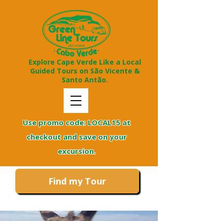
Explore Cape Verde Like a Local
Guided Tours on São Vicente &
Santo Antão.
Use promo code: LOCAL15 at
checkout and save on your
excursion.
Find my Tour