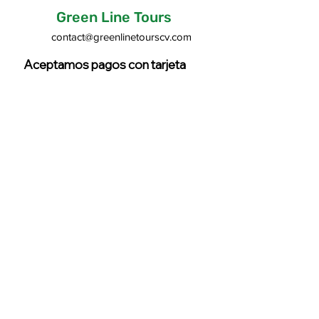
Green Line Tours
contact@greenlinetourscv.com
Aceptamos pagos con tarjeta
Cancellation Policy

* Cancellation less than 24 hours 
before departure or no-show → 100% 
fee

*Non-recoverable costs may be applied
greenlinetourscv@gmail.com
+238 977 09 14
Términos y condiciones